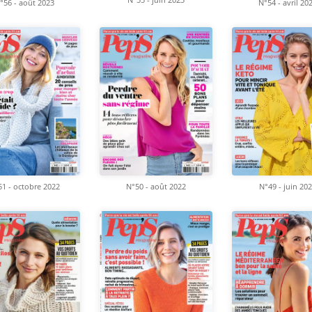
°56 - août 2023
N°54 - avril 20
1 - octobre 2022
N°50 - août 2022
N°49 - juin 20