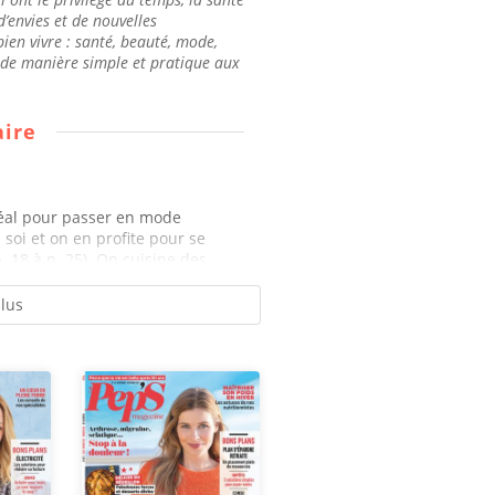
’envies et de nouvelles
ien vivre : santé, beauté, mode,
d de manière simple et pratique aux
ire
déal pour passer en mode
soi et on en profite pour se
 18 à p. 25). On cuisine des...
plus