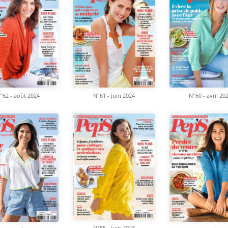
°62 - août 2024
N°61 - juin 2024
N°60 - avril 20
N°55 - juin 2023