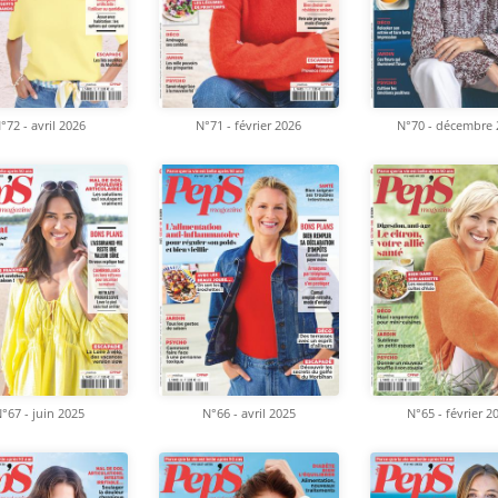
°72 - avril 2026
N°71 - février 2026
N°70 - décembre 
°67 - juin 2025
N°66 - avril 2025
N°65 - février 2