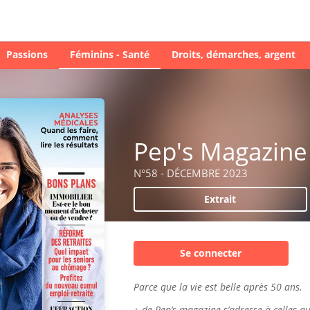
Passions
Féminins - Santé
Droits, démarches, argent
Pep's Magazine
N°58 - DÉCEMBRE 2023
Extrait
Se connecter
Parce que la vie est belle après 50 ans.
+ de Pep’s magazine s’adresse à celles qu