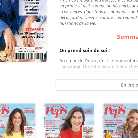
en prime. Il agit comme un déclencheur d
expériences, dans tous les domaines du b
déco, jardin, cuisine, culture… Et répon
questions de la vie.
Somma
On prend soin de soi !
Au cœur de l’hiver, c’est le moment i
cocooning. On est bien au chaud chez 
chouchouter (voir nos pages beauté, p.
En lire 