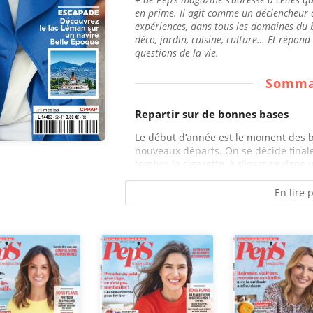
en prime. Il agit comme un déclencheur d
expériences, dans tous les domaines du b
déco, jardin, cuisine, culture… Et répon
questions de la vie.
Somma
Repartir sur de bonnes bases
Le début d’année est le moment des b
nouveaux départs. On se décide finale
tomber la cigarette, à s’inscrire dans 
En lire 