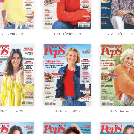
°72 - avril 2026
N°71 - février 2026
N°70 - décembre 
°67 - juin 2025
N°66 - avril 2025
N°65 - février 2