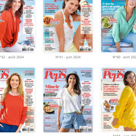
°62 - août 2024
N°61 - juin 2024
N°60 - avril 20
N°55 - juin 20