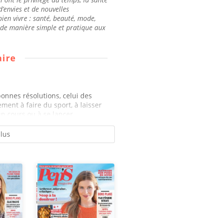
’envies et de nouvelles
ien vivre : santé, beauté, mode,
d de manière simple et pratique aux
ire
onnes résolutions, celui des
ment à faire du sport, à laisser
un cours ou à se lancer...
plus