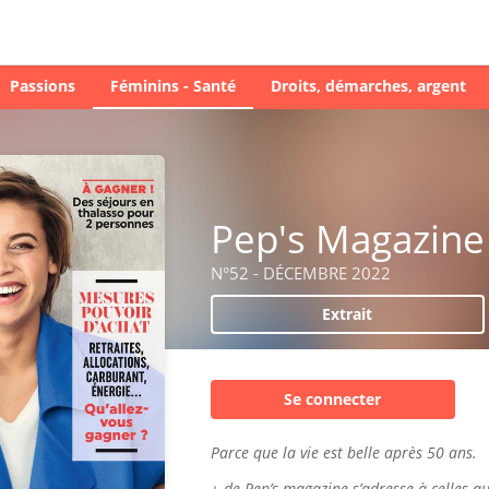
Passions
Féminins - Santé
Droits, démarches, argent
Pep's Magazine
N°52 - DÉCEMBRE 2022
Extrait
Se connecter
Parce que la vie est belle après 50 ans.
+ de Pep’s magazine s’adresse à celles qu