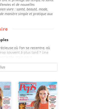
’envies et de nouvelles
ien vivre : santé, beauté, mode,
d de manière simple et pratique aux
ire
mples
récieuse où l’on se recentre, où
 trop souvent à plus tard ? Une
arniente, mais pour...
plus