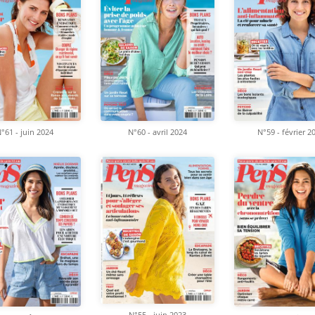
°61 - juin 2024
N°60 - avril 2024
N°59 - février 2
N°55 - juin 2023