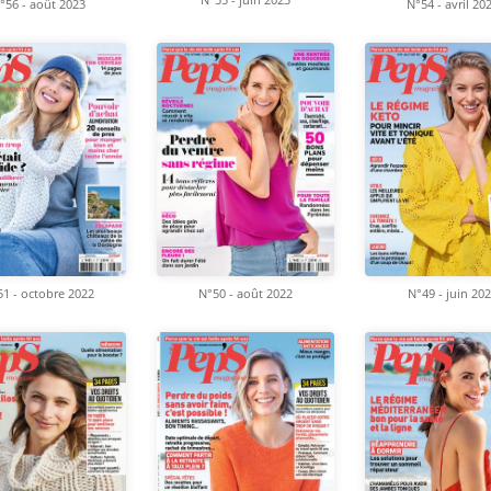
°56 - août 2023
N°54 - avril 20
1 - octobre 2022
N°50 - août 2022
N°49 - juin 20