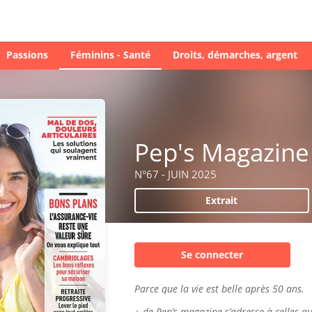
Passions
Féminins - Santé
Droits, démarches, argent
Pep's Magazine
N°67 - JUIN 2025
Extrait
Se connecter
Parce que la vie est belle après 50 ans.
+ de Pep’s magazine s’adresse à celles qu