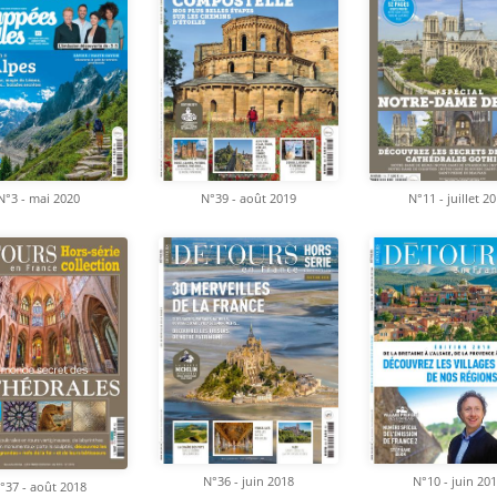
N°39 - août 2019
N°3 - mai 2020
N°11 - juillet 2
N°36 - juin 2018
N°10 - juin 20
°37 - août 2018