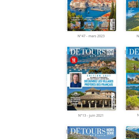
N°47 - mars 2023
N
N
N°13 - juin 2021