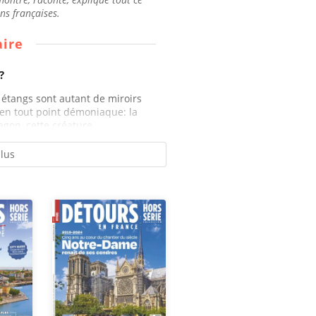
ons françaises.
ire
?
t étangs sont autant de miroirs
, en tout point démoniaque: la
gon, cette créature...
plus