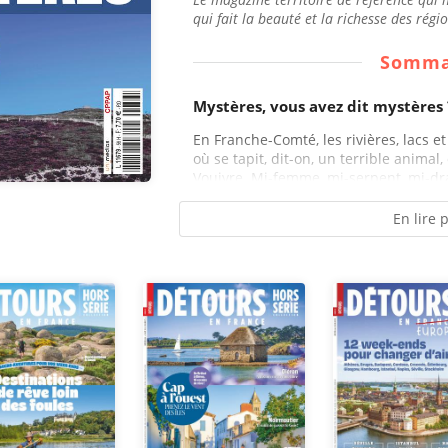
qui fait la beauté et la richesse des régi
Somma
Mystères, vous avez dit mystères 
En Franche-Comté, les rivières, lacs e
où se tapit, dit-on, un terrible animal
Vouivre. Mi-femme, mi-serpent, mi-dra
En lire 