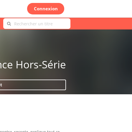
Connexion
nce Hors-Série
it
montre, raconte, explique tout ce