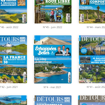
°46 - août 2022
N°45 - juin 2022
N°44 - mars 20
°42 - juin 2021
N°41 - août 20
N°4 - mai 2021