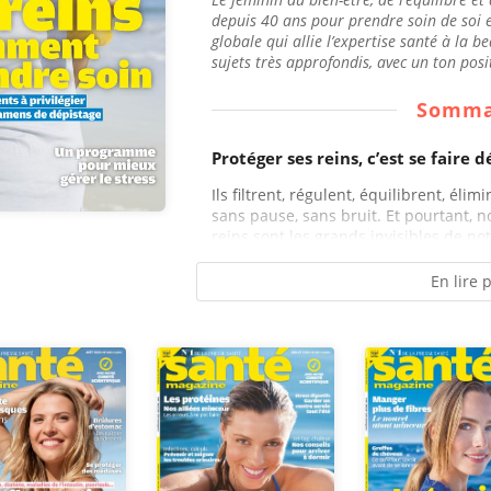
depuis 40 ans pour prendre soin de soi 
globale qui allie l’expertise santé à la be
sujets très approfondis, avec un ton posi
Somma
Protéger ses reins, c’est se faire d
Ils filtrent, régulent, équilibrent, élimi
sans pause, sans bruit. Et pourtant, 
reins sont les grands invisibles de not
En lire 