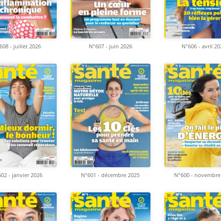
608 - juillet 2026
N°607 - juin 2026
N°606 - avril 2
02 - janvier 2026
N°601 - décembre 2025
N°600 - novembre