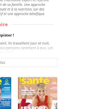
et de sa famille. Une approche
auté et à la nutrition, sur des
tif et une approche bénéfique.
ire
épister !
nent. Ils travaillent jour et nuit,
nous pensons rarement à eux. Les
re santé....
plus