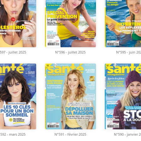
597 - juillet 2025
N°596 - juillet 2025
N°595 - juin 20
592 - mars 2025
N°591 - février 2025
N°590 - janvier 