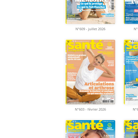
N°609 - juillet 2026
N°
N°603 - février 2026
N°6