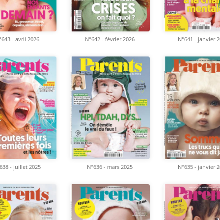
643 - avril 2026
N°642 - février 2026
N°641 - janvier 
638 - juillet 2025
N°636 - mars 2025
N°635 - janvier 