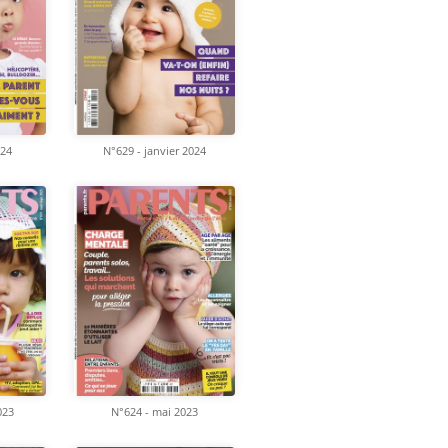
024
N°629 - janvier 2024
023
N°624 - mai 2023