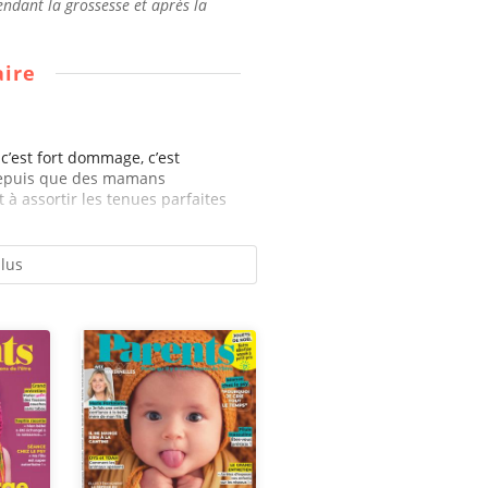
ndant la grossesse et après la
ire
 c’est fort dommage, c’est
depuis que des mamans
à assortir les tenues parfaites
plus