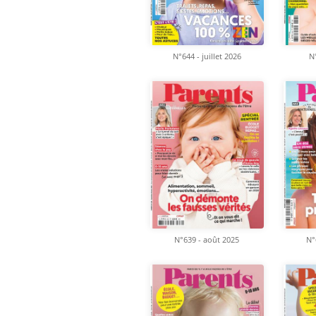
N°
N°644 - juillet 2026
N°639 - août 2025
N°