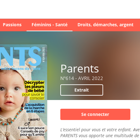
Passions
Féminins - Santé
Droits, démarches, argent
Parents
N°614 - AVRIL 2022
Extrait
Se connecter
L’essentiel pour vous et votre enfant. Ave
PARENTS vous apporte une multitude de 