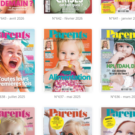
643 - avril 2026
N°642 - février 2026
N°641 - janvier 
638 - juillet 2025
N°637 - mai 2025
N°636 - mars 2