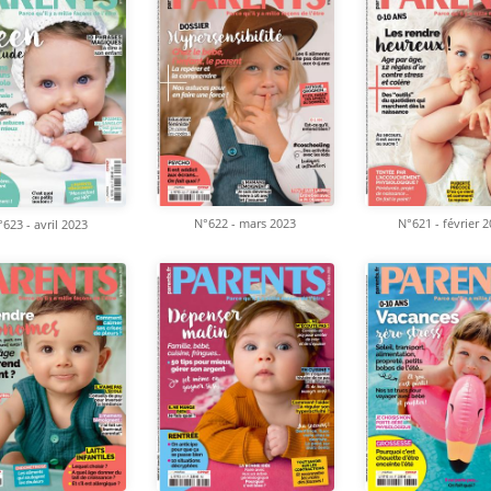
N°622 - mars 2023
N°621 - février 
623 - avril 2023