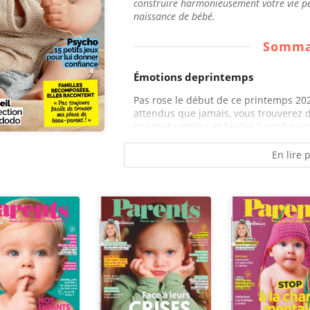
construire harmonieusement votre vie pe
naissance de bébé.
Somma
Émotions deprintemps
Pas rose le début de ce printemps 202
attendus que jamais, vous trouverez 
psy tout simples et faciles à appliquer
En lire 