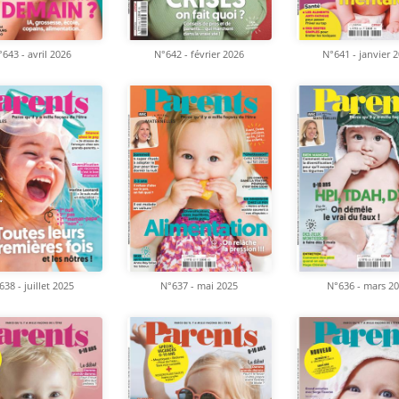
643 - avril 2026
N°642 - février 2026
N°641 - janvier 
638 - juillet 2025
N°637 - mai 2025
N°636 - mars 2