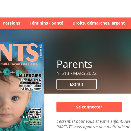
Passions
Féminins - Santé
Droits, démarches, argent
Parents
N°613 - MARS 2022
Extrait
Se connecter
L’essentiel pour vous et votre enfant. Ave
PARENTS vous apporte une multitude de 