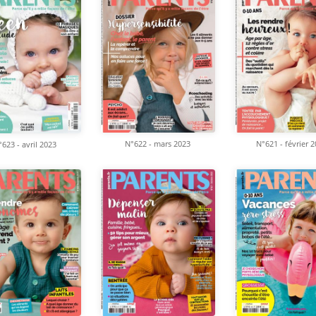
N°622 - mars 2023
N°621 - février 
623 - avril 2023