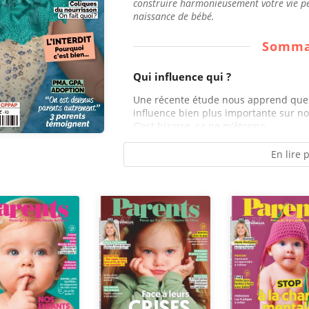
construire harmonieusement votre vie pe
naissance de bébé.
Somma
Qui influence qui ?
Une récente étude nous apprend que 
influence bien plus importante sur nous
C’est bizarre, ça ne m’étonne...
En lire 