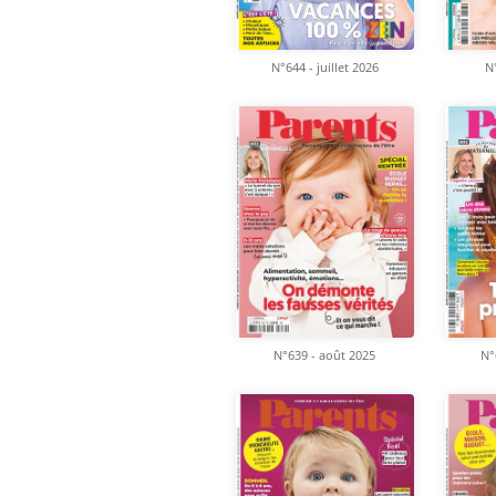
N°
N°644 - juillet 2026
N°639 - août 2025
N°